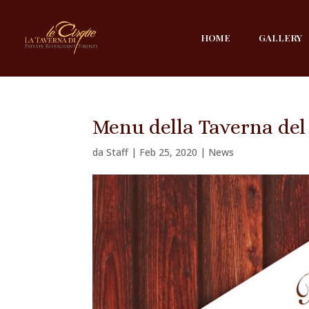
HOME
GALLERY
Menu della Taverna del 
da
Staff
|
Feb 25, 2020
|
News